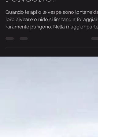
MUOIONO QUANDO
PUNGONO?
Quando le api o le vespe sono lontane dal
loro alveare o nido si limitano a foraggiare,
raramente pungono. Nella maggior parte
dei casi,...